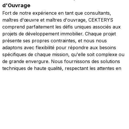
d'Ouvrage
Fort de notre expérience en tant que consultants,
maîtres d'œuvre et maîtres d'ouvrage, CEKTERYS
comprend parfaitement les défis uniques associés aux
projets de développement immobilier. Chaque projet
présente ses propres contraintes, et nous nous
adaptons avec flexibilité pour répondre aux besoins
spécifiques de chaque mission, qu'elle soit complexe ou
de grande envergure. Nous fournissons des solutions
techniques de haute qualité, respectant les attentes en
termes de coûts et de délais, tout en assurant la
satisfaction totale du maître d'ouvrage.
Une Portée Internationale, une Approche Locale
CEKTERYS est une société d'ingénierie reconnue,
opérant à l'international tout en maintenant une